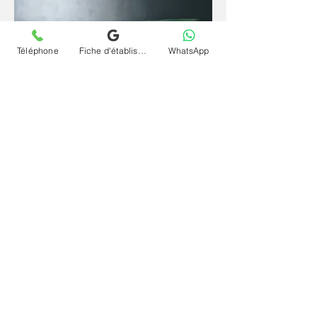
Téléphone
Fiche d'établissement Google
WhatsApp
Depuis un espace familier et sécurisant, la
parole se libère plus librement et l'inconscient
s'exprime plus naturellement. La
téléconsultation (visio) et séance psychanalyse
(psy) en ligne et à distance pour conduites
provocatrices et délinquantes à Saint-Michel-
Sur-Orge offre le même cadre rigoureux qu'en
cabinet, sans contrainte géographique et à
votre rythme.
Contactez le cabinet Chrystelle Dumort
psychanalyste à Saint-Michel-Sur-Orge et