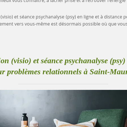
eux vous connaître, à lâcher prise et à retrouver l'énergie
 (visio) et séance psychanalyse (psy) en ligne et à distance
nement vers vous-même est désormais possible où que vous
ion (visio) et séance psychanalyse (psy) 
r problèmes relationnels à Saint-Mau