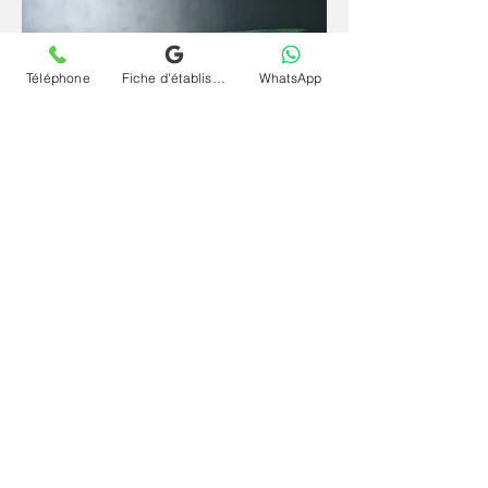
Téléphone
Fiche d'établissement Google
WhatsApp
Depuis un espace familier et sécurisant, la
parole se libère plus librement et l'inconscient
s'exprime plus naturellement. La
téléconsultation (visio) et séance psychanalyse
(psy) en ligne et à distance pour conduites
provocatrices et délinquantes à Saint-Maurice
offre le même cadre rigoureux qu'en cabinet,
sans contrainte géographique et à votre
rythme.
Contactez le cabinet Chrystelle Dumort
psychanalyste à Saint-Maurice et commencez