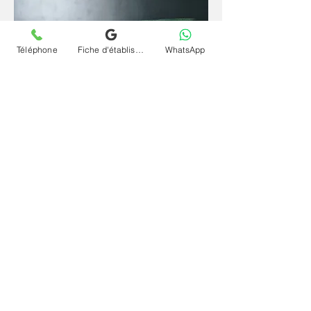
Téléphone
Fiche d'établissement Google
WhatsApp
Depuis un espace familier et sécurisant, la
parole se libère plus librement et l'inconscient
s'exprime plus naturellement. La
téléconsultation (visio) et séance psychanalyse
(psy) en ligne et à distance pour conduites à
risque (alcool, drogue, IST...) à Saint-Maurice
offre le même cadre rigoureux qu'en cabinet,
sans contrainte géographique et à votre
rythme.
Contactez le cabinet Chrystelle Dumort
psychanalyste à Saint-Maurice et commencez