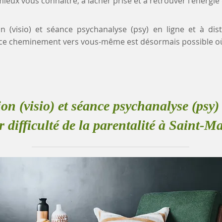
eux vous connaître, à lâcher prise et à retrouver l'énergie
on (visio) et séance psychanalyse (psy) en ligne et à dist
n, ce cheminement vers vous-même est désormais possible o
ion (visio) et séance psychanalyse (psy) 
 difficulté de la parentalité à Saint-M