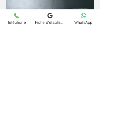
Téléphone
Fiche d'établissement Google
WhatsApp
Depuis un espace familier et sécurisant, la
parole se libère plus librement et l'inconscient
s'exprime plus naturellement. La
téléconsultation (visio) et séance psychanalyse
(psy) en ligne et à distance pour conduites
provocatrices et délinquantes à Saint-Martin
offre le même cadre rigoureux qu'en cabinet,
sans contrainte géographique et à votre
rythme.
Contactez le cabinet Chrystelle Dumort
psychanalyste à Saint-Martin et commencez