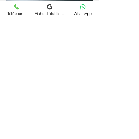
Téléphone
Fiche d'établissement Google
WhatsApp
Depuis un espace familier et sécurisant, la
parole se libère plus librement et l'inconscient
s'exprime plus naturellement. La
téléconsultation (visio) et séance psychanalyse
(psy) en ligne et à distance pour conduites
provocatrices et délinquantes à Saint-Lô offre
le même cadre rigoureux qu'en cabinet, sans
contrainte géographique et à votre rythme.
Contactez le cabinet Chrystelle Dumort
psychanalyste à Saint-Lô et commencez votre
chemin vers vous-même.