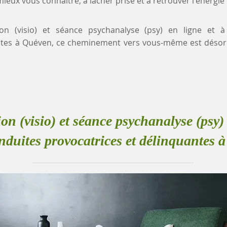
eux vous connaître, à lâcher prise et à retrouver l'énergie
ion (visio) et séance psychanalyse (psy) en ligne et 
antes à Quéven, ce cheminement vers vous-même est désor
ion (visio) et séance psychanalyse (psy) 
nduites provocatrices et délinquantes 