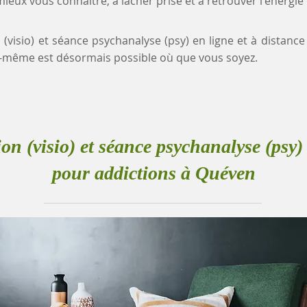
eux vous connaître, à lâcher prise et à retrouver l'énergie
n (visio) et séance psychanalyse (psy) en ligne et à distanc
-même est désormais possible où que vous soyez.
ion (visio) et séance psychanalyse (psy) 
pour addictions à Quéven