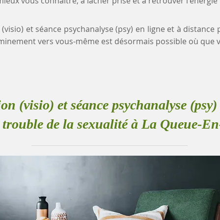
eux vous connaître, à lâcher prise et à retrouver l'énergie
 (visio) et séance psychanalyse (psy) en ligne et à distance 
eminement vers vous-même est désormais possible où que v
ion (visio) et séance psychanalyse (psy) 
 trouble de la sexualité à La Queue-En