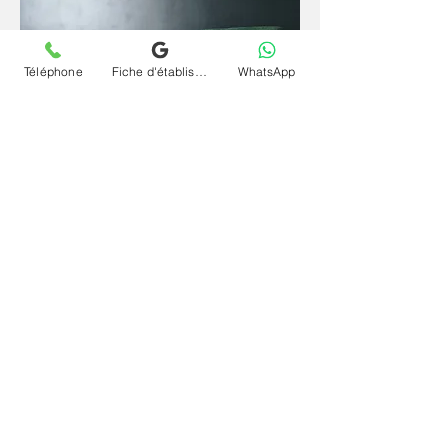
Téléphone
Fiche d'établissement Google
WhatsApp
Depuis un espace familier et sécurisant, la
parole se libère plus librement et l'inconscient
s'exprime plus naturellement. La
téléconsultation (visio) et séance psychanalyse
(psy) en ligne et à distance pour conduites à
risque (alcool, drogue, IST...) à La Queue-En-Brie
offre le même cadre rigoureux qu'en cabinet,
sans contrainte géographique et à votre
rythme.
Contactez le cabinet Chrystelle Dumort
psychanalyste à La Queue-En-Brie et