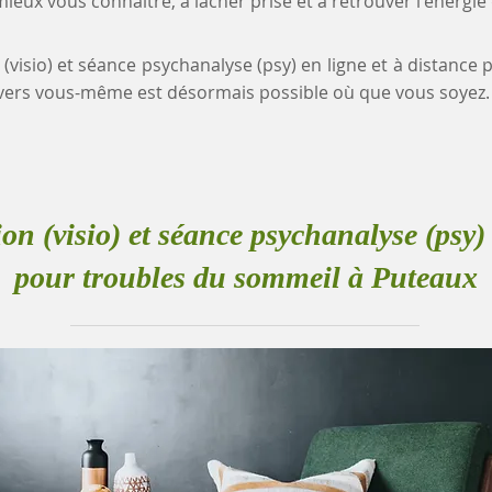
eux vous connaître, à lâcher prise et à retrouver l'énergie
 (visio) et séance psychanalyse (psy) en ligne et à distanc
ers vous-même est désormais possible où que vous soyez.
ion (visio) et séance psychanalyse (psy) 
pour troubles du sommeil à Puteaux