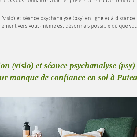
eux vous connaître, à lâcher prise et à retrouver l'énergie
n (visio) et séance psychanalyse (psy) en ligne et à distan
inement vers vous-même est désormais possible où que vou
ion (visio) et séance psychanalyse (psy) 
ur manque de confiance en soi à Pute