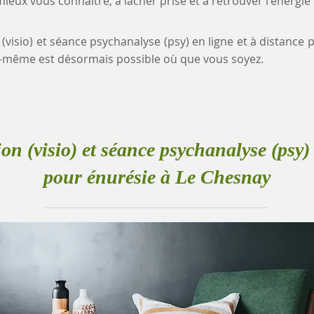
eux vous connaître, à lâcher prise et à retrouver l'énergie
 (visio) et séance psychanalyse (psy) en ligne et à distance
-même est désormais possible où que vous soyez.
ion (visio) et séance psychanalyse (psy) 
pour énurésie à Le Chesnay