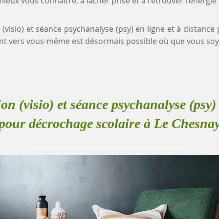
eux vous connaître, à lâcher prise et à retrouver l'énergie
 (visio) et séance psychanalyse (psy) en ligne et à distanc
t vers vous-même est désormais possible où que vous soy
ion (visio) et séance psychanalyse (psy) 
pour décrochage scolaire à Le Chesna