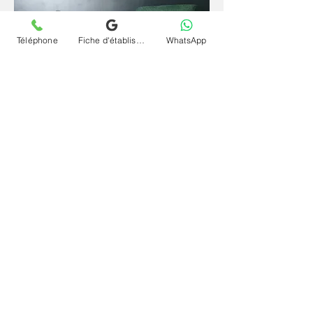
Téléphone
Fiche d'établissement Google
WhatsApp
Depuis un espace familier et sécurisant, la
parole se libère plus librement et l'inconscient
s'exprime plus naturellement. La
téléconsultation (visio) et séance psychanalyse
(psy) en ligne et à distance pour conduites
provocatrices et délinquantes à Le Chesnay
offre le même cadre rigoureux qu'en cabinet,
sans contrainte géographique et à votre
rythme.
Contactez le cabinet Chrystelle Dumort
psychanalyste à Le Chesnay et commencez
votre chemin vers vous-même.