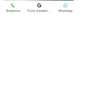
Téléphone
Fiche d'établissement Google
WhatsApp
Depuis un espace familier et sécurisant, la
parole se libère plus librement et l'inconscient
s'exprime plus naturellement. La
téléconsultation (visio) et séance psychanalyse
(psy) en ligne et à distance pour difficulté de la
parentalité à Chennevières-Sur-Marne offre le
même cadre rigoureux qu'en cabinet, sans
contrainte géographique et à votre rythme.
Contactez le cabinet Chrystelle Dumort
psychanalyste à Chennevières-Sur-Marne et
commencez votre chemin vers vous-même.