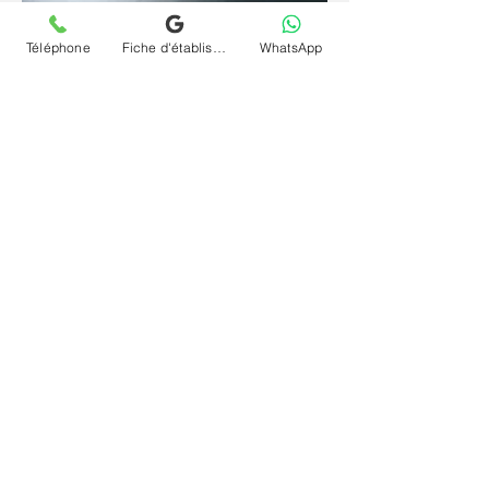
Téléphone
Fiche d'établissement Google
WhatsApp
Depuis un espace familier et sécurisant, la
parole se libère plus librement et l'inconscient
s'exprime plus naturellement. La
téléconsultation (visio) et séance psychanalyse
(psy) en ligne et à distance pour conduites
provocatrices et délinquantes à Chatou offre le
même cadre rigoureux qu'en cabinet, sans
contrainte géographique et à votre rythme.
Contactez le cabinet Chrystelle Dumort
psychanalyste à Chatou et commencez votre
chemin vers vous-même.