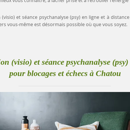
eux vous connaître, à lâcher prise et à retrouver l'énergie
n (visio) et séance psychanalyse (psy) en ligne et à distanc
rs vous-même est désormais possible où que vous soyez.
ion (visio) et séance psychanalyse (psy) 
pour blocages et échecs à Chatou