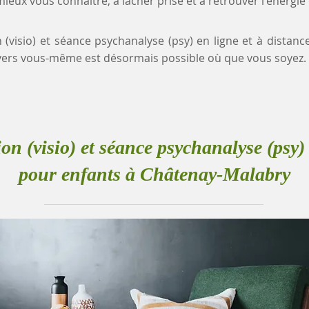
eux vous connaître, à lâcher prise et à retrouver l'énergie
n (visio) et séance psychanalyse (psy) en ligne et à distan
ers vous-même est désormais possible où que vous soyez.
ion (visio) et séance psychanalyse (psy) 
pour enfants à Châtenay-Malabry