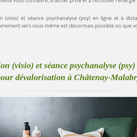
eux vous connaître, à lâcher prise et à retrouver l'énergie
on (visio) et séance psychanalyse (psy) en ligne et à dist
inement vers vous-même est désormais possible où que vo
ion (visio) et séance psychanalyse (psy) 
pour dévalorisation à Châtenay-Malabr