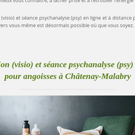
eux vous connaître, à lâcher prise et à retrouver l'énergie
 (visio) et séance psychanalyse (psy) en ligne et à distanc
ers vous-même est désormais possible où que vous soyez.
ion (visio) et séance psychanalyse (psy) 
pour angoisses à Châtenay-Malabry