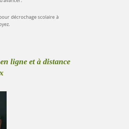
 d'avancer.
e pour décrochage scolaire à
oyez.
en ligne et à distance
x