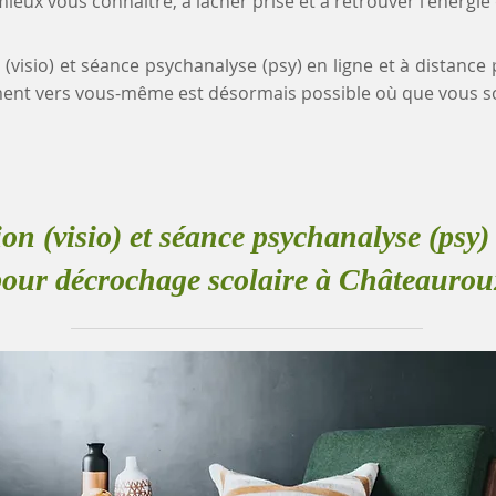
eux vous connaître, à lâcher prise et à retrouver l'énergie
 (visio) et séance psychanalyse (psy) en ligne et à distanc
ent vers vous-même est désormais possible où que vous s
ion (visio) et séance psychanalyse (psy) 
pour décrochage scolaire à Châteaurou