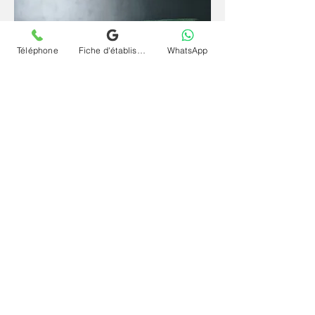
Téléphone
Fiche d'établissement Google
WhatsApp
Depuis un espace familier et sécurisant, la
parole se libère plus librement et l'inconscient
s'exprime plus naturellement. La
téléconsultation (visio) et séance psychanalyse
(psy) en ligne et à distance pour conduites à
risque (alcool, drogue, IST...) à Châteauroux
offre le même cadre rigoureux qu'en cabinet,
sans contrainte géographique et à votre
rythme.
Contactez le cabinet Chrystelle Dumort
psychanalyste à Châteauroux et commencez