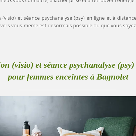
eux vous connaître, à lâcher prise et à retrouver l'énergie
n (visio) et séance psychanalyse (psy) en ligne et à dista
vers vous-même est désormais possible où que vous soyez
ion (visio) et séance psychanalyse (psy) 
pour femmes enceintes à Bagnolet