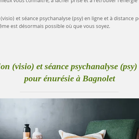
eux vous connaître, à lâcher prise et à retrouver l'énergie
 (visio) et séance psychanalyse (psy) en ligne et à distance 
me est désormais possible où que vous soyez.
ion (visio) et séance psychanalyse (psy) 
pour énurésie à Bagnolet