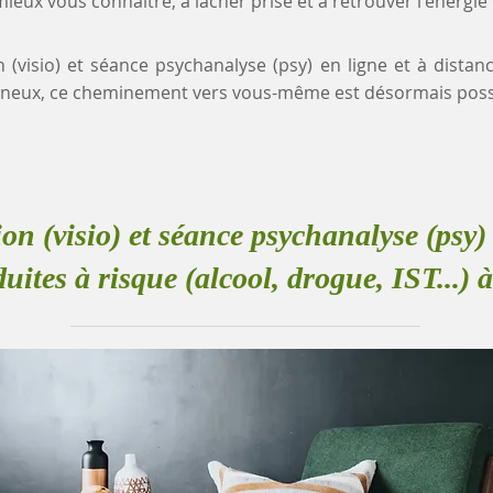
eux vous connaître, à lâcher prise et à retrouver l'énergie
n (visio) et séance psychanalyse (psy) en ligne et à dista
 Bagneux, ce cheminement vers vous-même est désormais poss
ion (visio) et séance psychanalyse (psy) 
uites à risque (alcool, drogue, IST...)