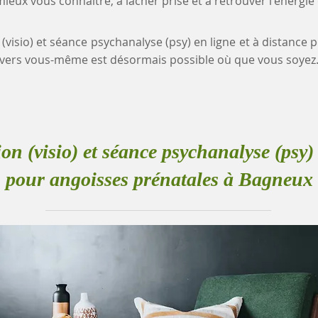
eux vous connaître, à lâcher prise et à retrouver l'énergie
 (visio) et séance psychanalyse (psy) en ligne et à distance
vers vous-même est désormais possible où que vous soyez
ion (visio) et séance psychanalyse (psy) 
pour angoisses prénatales à Bagneux