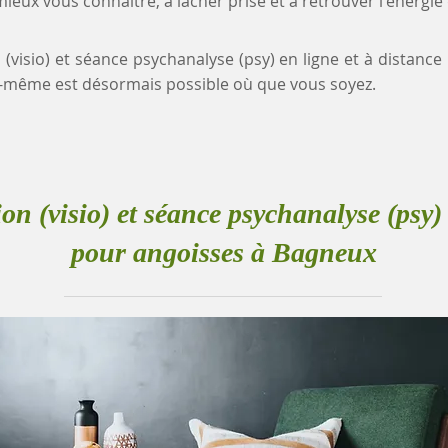
eux vous connaître, à lâcher prise et à retrouver l'énergie
n (visio) et séance psychanalyse (psy) en ligne et à distanc
-même est désormais possible où que vous soyez.
ion (visio) et séance psychanalyse (psy) 
pour angoisses à Bagneux