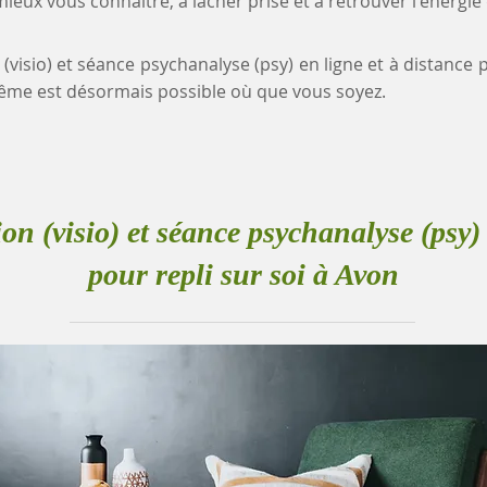
eux vous connaître, à lâcher prise et à retrouver l'énergie
 (visio) et séance psychanalyse (psy) en ligne et à distance p
me est désormais possible où que vous soyez.
ion (visio) et séance psychanalyse (psy) 
pour repli sur soi à Avon