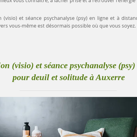
eux vous connaître, à lâcher prise et à retrouver l'énergie
n (visio) et séance psychanalyse (psy) en ligne et à distan
ers vous-même est désormais possible où que vous soyez.
ion (visio) et séance psychanalyse (psy) 
pour deuil et solitude à Auxerre