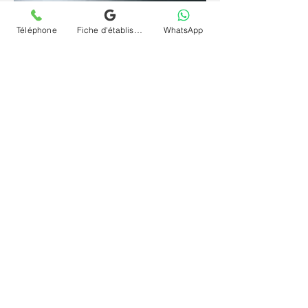
Téléphone
Fiche d'établissement Google
WhatsApp
Depuis un espace familier et sécurisant, la
parole se libère plus librement et l'inconscient
s'exprime plus naturellement. La
téléconsultation (visio) et séance psychanalyse
(psy) en ligne et à distance pour conduites
provocatrices et délinquantes à Auxerre offre
le même cadre rigoureux qu'en cabinet, sans
contrainte géographique et à votre rythme.
Contactez le cabinet Chrystelle Dumort
psychanalyste à Auxerre et commencez votre
chemin vers vous-même.